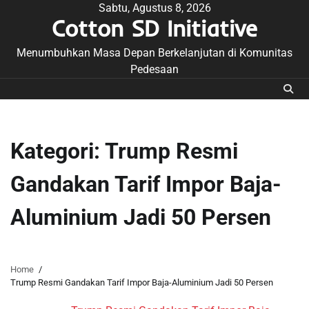
Skip
Sabtu, Agustus 8, 2026
Cotton SD Initiative
to
content
Menumbuhkan Masa Depan Berkelanjutan di Komunitas
Pedesaan
Kategori:
Trump Resmi
Gandakan Tarif Impor Baja-
Aluminium Jadi 50 Persen
Home
Trump Resmi Gandakan Tarif Impor Baja-Aluminium Jadi 50 Persen