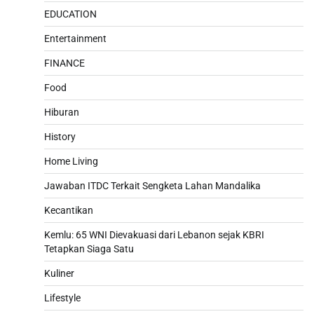
EDUCATION
Entertainment
FINANCE
Food
Hiburan
History
Home Living
Jawaban ITDC Terkait Sengketa Lahan Mandalika
Kecantikan
Kemlu: 65 WNI Dievakuasi dari Lebanon sejak KBRI
Tetapkan Siaga Satu
Kuliner
Lifestyle