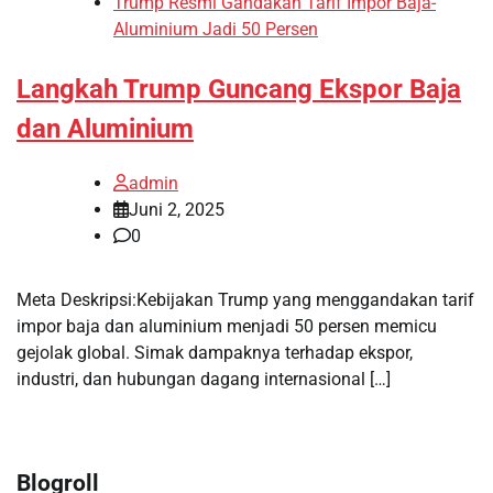
Trump Resmi Gandakan Tarif Impor Baja-
Aluminium Jadi 50 Persen
Langkah Trump Guncang Ekspor Baja
dan Aluminium
admin
Juni 2, 2025
0
Meta Deskripsi:Kebijakan Trump yang menggandakan tarif
impor baja dan aluminium menjadi 50 persen memicu
gejolak global. Simak dampaknya terhadap ekspor,
industri, dan hubungan dagang internasional […]
Blogroll