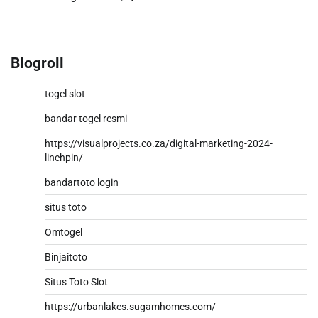
Blogroll
togel slot
bandar togel resmi
https://visualprojects.co.za/digital-marketing-2024-
linchpin/
bandartoto login
situs toto
Omtogel
Binjaitoto
Situs Toto Slot
https://urbanlakes.sugamhomes.com/