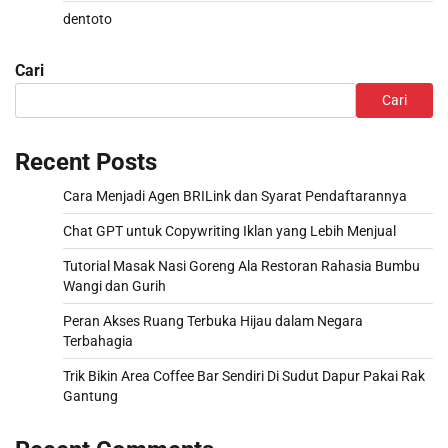
dentoto
Cari
Cari
Recent Posts
Cara Menjadi Agen BRILink dan Syarat Pendaftarannya
Chat GPT untuk Copywriting Iklan yang Lebih Menjual
Tutorial Masak Nasi Goreng Ala Restoran Rahasia Bumbu
Wangi dan Gurih
Peran Akses Ruang Terbuka Hijau dalam Negara
Terbahagia
Trik Bikin Area Coffee Bar Sendiri Di Sudut Dapur Pakai Rak
Gantung